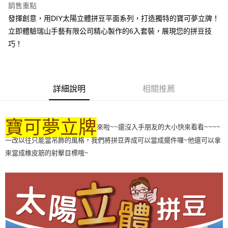
銷售重點
運送方式
發揮創意，用DIY太陽立體拼豆平面系列，打造獨特的寶可夢立牌！
全家取貨付款
立即體驗瑞山手藝有限公司精心製作的6入套裝，展現您的拼豆技
每筆NT$60，滿NT$1,500(含以上)免運費
巧！
付款後全家取貨
每筆NT$60，滿NT$1,500(含以上)免運費
詳細說明
相關推薦
7-11取貨付款
每筆NT$60，滿NT$1,500(含以上)免運費
寶可夢立牌
來啦~~還沒入手朋友的大小快來看看~~~~
付款後7-11取貨
一改以往只能當吊飾的風格，我們將拼豆弄成可以當成擺件囉~他還可以拿
每筆NT$60，滿NT$1,500(含以上)免運費
來當成橡皮筋的射擊目標哦~
宅配 新竹物流
每筆NT$130，滿NT$2,000(含以上)免運費
國家/地區配送-香港(順豐快遞)
查看運費