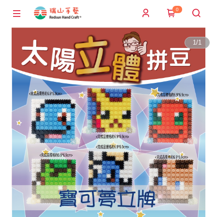
0
1
/
1