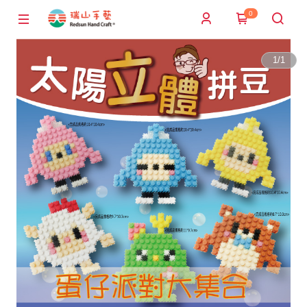
0
1
/
1