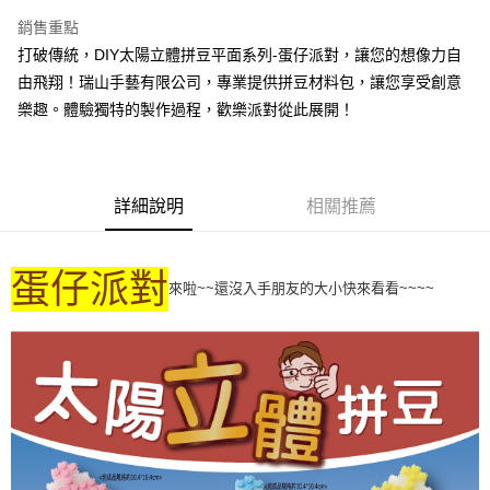
銷售重點
運送方式
打破傳統，DIY太陽立體拼豆平面系列-蛋仔派對，讓您的想像力自
全家取貨付款
由飛翔！瑞山手藝有限公司，專業提供拼豆材料包，讓您享受創意
每筆NT$60，滿NT$1,500(含以上)免運費
樂趣。體驗獨特的製作過程，歡樂派對從此展開！
付款後全家取貨
每筆NT$60，滿NT$1,500(含以上)免運費
詳細說明
相關推薦
7-11取貨付款
每筆NT$60，滿NT$1,500(含以上)免運費
蛋仔派對
來啦~~還沒入手朋友的大小快來看看~~~~
付款後7-11取貨
每筆NT$60，滿NT$1,500(含以上)免運費
宅配 新竹物流
每筆NT$130，滿NT$2,000(含以上)免運費
國家/地區配送-香港(順豐快遞)
查看運費