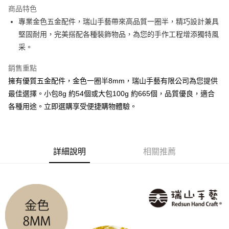
Apple Pay
商品特色
街口支付
專業金色五金配件，瑞山手藝帶來高品質一圈半，精巧設計兼具
堅固耐用，完美搭配各種裝飾物品，為您的手作工程增添獨特風
悠遊付
采。
運送方式
銷售重點
全家取貨付款
擁有優質五金配件，金色一圈半8mm，瑞山手藝有限公司為您提供
每筆NT$60，滿NT$1,500(含以上)免運費
最佳選擇。小包8g 約54個或大包100g 約665個，品質優良，適合
各種用途。立即選購享受便捷購物體驗。
付款後全家取貨
每筆NT$60，滿NT$1,500(含以上)免運費
7-11取貨付款
詳細說明
相關推薦
每筆NT$60，滿NT$1,500(含以上)免運費
付款後7-11取貨
每筆NT$60，滿NT$1,500(含以上)免運費
宅配 新竹物流
每筆NT$130，滿NT$2,000(含以上)免運費