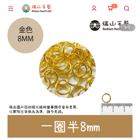
0
1
/
1