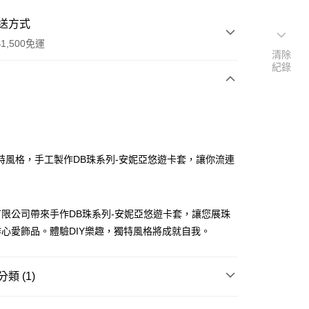
送方式
1,500免運
清除
紀錄
次付款
付款
特風格，手工製作DB珠系列-安妮亞悠遊卡套，讓你流連
限公司帶來手作DB珠系列-安妮亞悠遊卡套，讓您展珠
心愛飾品。體驗DIY樂趣，獨特風格將成就自我。
類 (1)
付款
0，滿NT$1,500(含以上)免運費
材料包
DB珠