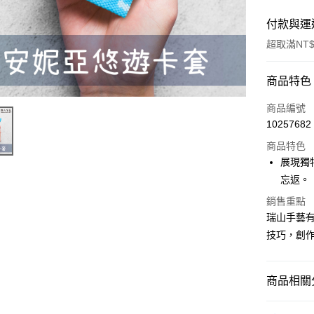
付款與運
超取滿NT$
付款方式
商品特色
信用卡一
商品編號
10257682
超商取貨
商品特色
Apple Pay
展現獨
忘返。
街口支付
銷售重點
悠遊付
瑞山手藝有
技巧，創作
運送方式
商品相關分
全家取貨
每筆NT$6
串珠DIY