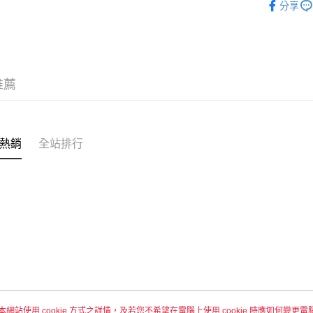
分享
付款後全
每筆NT$6
7-11取貨
每筆NT$6
推薦
付款後7-1
每筆NT$6
熱銷
全站排行
宅配 新竹
每筆NT$1
付款後門
免運費
本網站使用 cookie 方式之詳情，及若您不希望在電腦上使用 cookie 時應如何變更電腦的