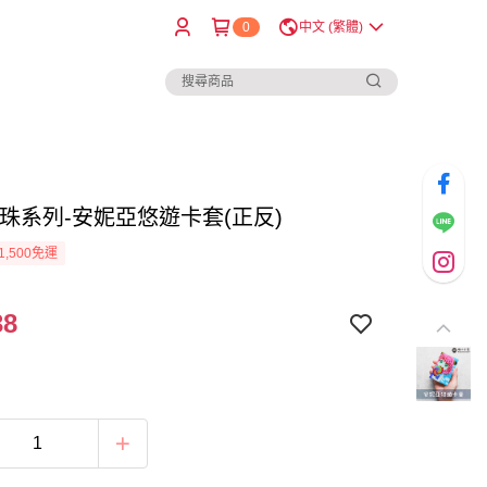
0
中文 (繁體)
B珠系列-安妮亞悠遊卡套(正反)
1,500免運
38