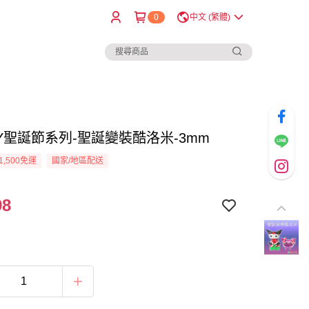
0
中文 (繁體)
IY聖誕節系列-聖誕變裝酷洛米-3mm
1,500免運
國家/地區配送
98