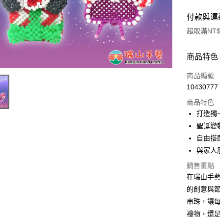
付款與運
超取滿NT$
付款方式
商品特色
信用卡一
商品編號
10430777
超商取貨
商品特色
Apple Pay
打造獨
聖誕變
街口支付
自由搭
悠遊付
與家人
銷售重點
在瑞山手藝
運送方式
的創意與
全家取貨
串珠，讓
每筆NT$6
禮物，還是