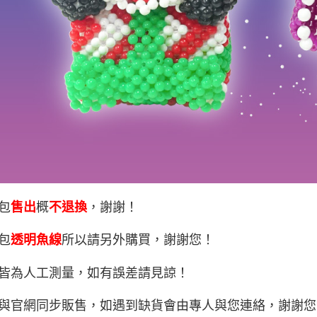
包
售出
概
不退換
，謝謝！
包
透明魚線
所以請另外購買，謝謝您！
皆為人工測量，如有誤差請見諒！
與官網同步販售，如遇到缺貨會由專人與您連絡，謝謝您