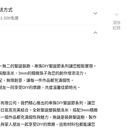
送方式
1,500免運
清除
紀錄
次付款
付款
一無二的聖誕裝飾，串珠DIY聖誕節系列讓您輕鬆實現。
裝酷洛米，3mm的精緻珠子為您的創作增添活力。
配，無限創意，讓每一件作品都充滿個性。
朋友一同享受DIY的樂趣，共度溫馨佳節時光。
有限公司，我們精心推出的串珠DIY聖誕節系列，讓您
節日氣氛完美結合。全新聖誕變裝酷洛米，搭配3mm精緻
付款
每一個作品都充滿個性與魅力。無論是裝飾聖誕樹、製作
0，滿NT$1,500(含以上)免運費
與家人朋友一起享受DIY的樂趣，這款材料包都能讓您