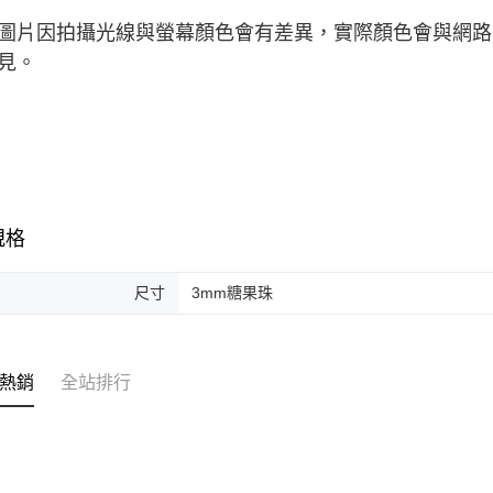
圖片因拍攝光線與螢幕顏色會有差異，實際顏色會與網路
見。
規格
尺寸
3mm糖果珠
熱銷
全站排行