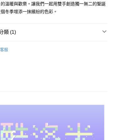
日的溫暖與歡樂。讓我們一起用雙手創造獨一無二的聖誕
家取貨
這個冬季增添一抹繽紛的色彩。
0，滿NT$1,500(含以上)免運費
付款
類 (1)
0，滿NT$1,500(含以上)免運費
材料包
聖誕系列
1取貨
客服
0，滿NT$1,500(含以上)免運費
物流
30，滿NT$2,000(含以上)免運費
配送-香港(順豐快遞)
查看運費