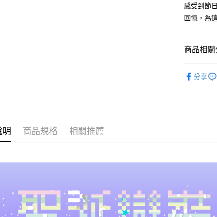
感受到節
付款後全
回憶，為
每筆NT$6
7-11取貨
商品相關分
每筆NT$6
串珠DIY
付款後7-1
分享
每筆NT$6
宅配 新竹
每筆NT$1
說明
商品規格
相關推薦
國家/地區