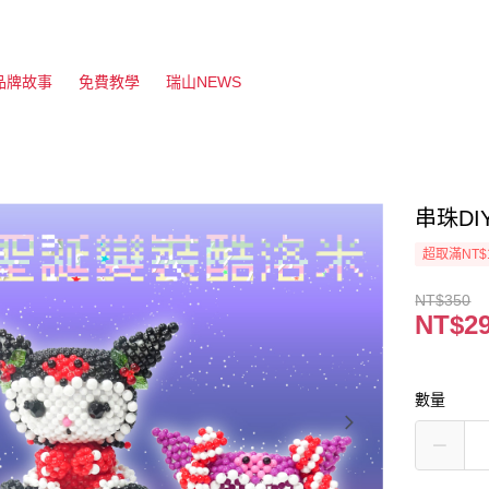
品牌故事
免費教學
瑞山NEWS
串珠D
超取滿NT$
NT$350
NT$2
數量