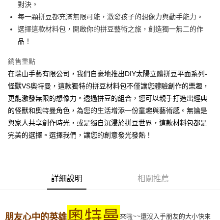
對決。
每一顆拼豆都充滿無限可能，激發孩子的想像力與動手能力。
運送方式
選擇這款材料包，開啟你的拼豆藝術之旅，創造獨一無二的作
全家取貨付款
品！
每筆NT$60，滿NT$1,500(含以上)免運費
銷售重點
付款後全家取貨
在瑞山手藝有限公司，我們自豪地推出DIY太陽立體拼豆平面系列-
每筆NT$60，滿NT$1,500(含以上)免運費
怪獸VS奧特曼，這款獨特的拼豆材料包不僅讓您體驗創作的樂趣，
更能激發無限的想像力。透過拼豆的組合，您可以親手打造出經典
7-11取貨付款
的怪獸和奧特曼角色，為您的生活增添一份童趣與藝術感。無論是
每筆NT$60，滿NT$1,500(含以上)免運費
與家人共享創作時光，或是獨自沉浸於拼豆世界，這款材料包都是
付款後7-11取貨
完美的選擇。選擇我們，讓您的創意發光發熱！
每筆NT$60，滿NT$1,500(含以上)免運費
宅配 新竹物流
每筆NT$130，滿NT$2,000(含以上)免運費
詳細說明
相關推薦
國家/地區配送-香港(順豐快遞)
查看運費
奧特曼
朋友心中的英雄
來啦~~還沒入手朋友的大小快來