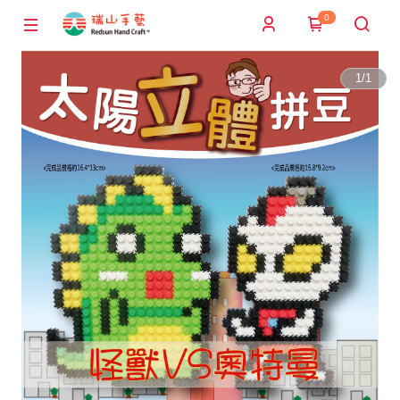
0
1
/
1