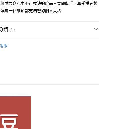
都將成為您心中不可或缺的珍品。立即動手，享受拼豆製
家取貨
，讓每一個細節都充滿您的個人風格！
0，滿NT$1,500(含以上)免運費
付款
類 (1)
0，滿NT$1,500(含以上)免運費
太陽拼豆
☀太陽拼豆材料包
1取貨
客服
0，滿NT$1,500(含以上)免運費
物流
30，滿NT$2,000(含以上)免運費
配送-香港(順豐快遞)
查看運費