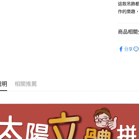
這款吊飾
付款後全
作的樂趣
每筆NT$6
7-11取貨
商品相關分
每筆NT$6
🔘拼豆/
付款後7-1
分享
每筆NT$6
宅配 新竹
每筆NT$1
說明
相關推薦
國家/地區