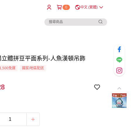
0
中文 (繁體)
太陽立體拼豆平面系列-人魚漢頓吊飾
1,500免運
國家/地區配送
28