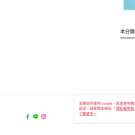
本分類
本網站中使用 cookie，欲查詢有關
設定，請參閱本網站「
隱私權條款
使用 cookie。
了解更多 >