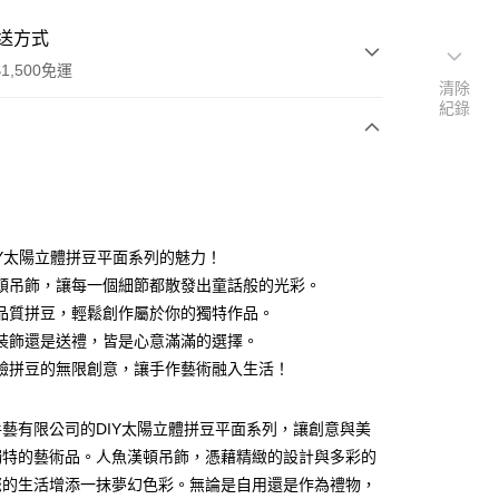
送方式
1,500免運
清除
紀錄
次付款
付款
IY太陽立體拼豆平面系列的魅力！
頓吊飾，讓每一個細節都散發出童話般的光彩。
品質拼豆，輕鬆創作屬於你的獨特作品。
裝飾還是送禮，皆是心意滿滿的選擇。
驗拼豆的無限創意，讓手作藝術融入生活！
藝有限公司的DIY太陽立體拼豆平面系列，讓創意與美
付款
獨特的藝術品。人魚漢頓吊飾，憑藉精緻的設計與多彩的
0，滿NT$1,500(含以上)免運費
您的生活增添一抹夢幻色彩。無論是自用還是作為禮物，