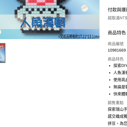
付款與運
超取滿NT$
付款方式
商品特色
信用卡一
商品編號
10981669
超商取貨
商品特色
Apple Pay
探索D
人魚漢
街口支付
使用高
悠遊付
無論是
快來體
銷售重點
運送方式
探索瑞山手
全家取貨
感交織成
每筆NT$6
拼豆，為