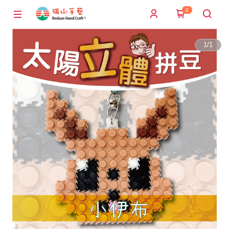
0
1
/
1