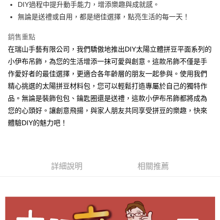
DIY過程中提升動手能力，增添樂趣與成就感。
無論是送禮或自用，都是絕佳選擇，點亮生活的每一天！
運送方式
全家取貨付款
銷售重點
每筆NT$60，滿NT$1,500(含以上)免運費
在瑞山手藝有限公司，我們驕傲地推出DIY太陽立體拼豆平面系列的
小伊布吊飾，為您的生活增添一抹可愛與創意。這款吊飾不僅是手
付款後全家取貨
作愛好者的最佳選擇，更適合各年齡層的朋友一起參與。使用我們
每筆NT$60，滿NT$1,500(含以上)免運費
精心挑選的太陽拼豆材料包，您可以輕鬆打造專屬於自己的獨特作
品。無論是裝飾包包、鑰匙圈還是送禮，這款小伊布吊飾都將成為
7-11取貨付款
您的心頭好。讓創意飛揚，與家人朋友共同享受拼豆的樂趣，快來
每筆NT$60，滿NT$1,500(含以上)免運費
體驗DIY的魅力吧！
付款後7-11取貨
每筆NT$60，滿NT$1,500(含以上)免運費
宅配 新竹物流
詳細說明
相關推薦
每筆NT$130，滿NT$2,000(含以上)免運費
國家/地區配送-香港(順豐快遞)
查看運費