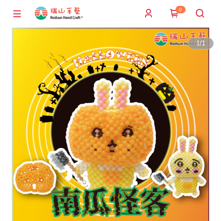
0
1
/
1