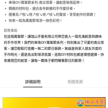
串珠DIY萬聖節系列-南瓜怪客，讓創意無限延伸。
悠遊付
精緻的材料包，適合各年齡層的手作愛好者。
隨著烏↗啦↘呀↗哈↘呀↗哈↘的聲音，享受創作的樂趣！
運送方式
快來一起為萬聖節增添一抹色彩吧！
全家取貨付款
每筆NT$60，滿NT$1,500(含以上)免運費
銷售重點
在這個萬聖節，讓瑞山手藝有限公司帶您進入一個充滿創意與趣味
付款後全家取貨
的手作世界！我們的串珠DIY萬聖節系列，特別推出了可愛的南瓜怪
每筆NT$60，滿NT$1,500(含以上)免運費
客，讓您輕鬆打造獨一無二的節日裝飾。無論是與家人朋友共度的
手作時光，還是為派對增添氛圍，這款DIY材料包都是理想選擇。快
7-11取貨付款
來展現您的創意，讓每一顆珠子都閃耀著節日的歡樂！
每筆NT$60，滿NT$1,500(含以上)免運費
付款後7-11取貨
每筆NT$60，滿NT$1,500(含以上)免運費
詳細說明
相關推薦
宅配 新竹物流
每筆NT$130，滿NT$2,000(含以上)免運費
國家/地區配送-香港(順豐快遞)
查看運費