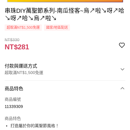
串珠DIY萬聖節系列-南瓜怪客~烏↗啦↘呀↗哈
↘呀↗哈↘烏↗啦↘
超取滿NT$1,500免運
國家/地區配送
NT$330
NT$281
付款與運送方式
超取滿NT$1,500免運
付款方式
商品特色
信用卡一次付款
商品編號
超商取貨付款
11339309
Apple Pay
商品特色
街口支付
打造屬於你的萬聖節風格！