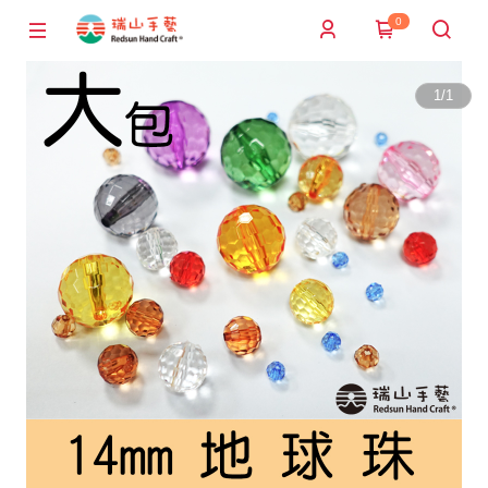
0
1
/
1