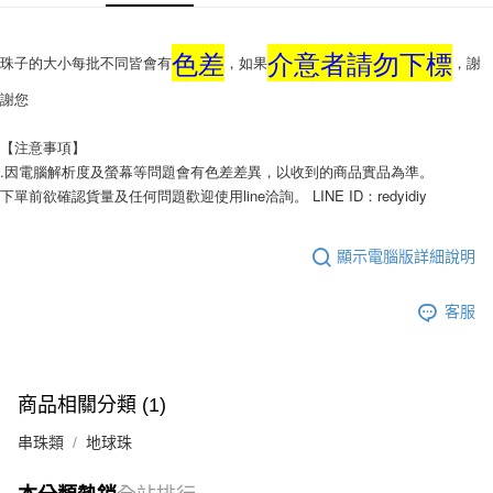
每筆NT$130，滿NT$2,000(含以上)免運費
國家/地區配送-香港(順豐快遞)
查看運費
色差
介意者請勿下標
珠子的大小每批不同皆會有
，如果
，謝
謝您
【注意事項】
.因電腦解析度及螢幕等問題會有色差差異，以收到的商品實品為準。
下單前欲確認貨量及任何問題歡迎使用line洽詢。 LINE ID：redyidiy
顯示電腦版詳細說明
客服
商品相關分類 (1)
串珠類
地球珠