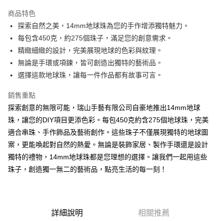
Apple Pay
商品特色
街口支付
探索自然之美，14mm地球珠為您的手作增添獨特魅力。
每包含450克，約275個珠子，滿足您的創意需求。
悠遊付
精緻細緻的設計，完美展現地球的色彩與紋理。
無論是手環或項鍊，皆可創造出獨特的藝術品。
運送方式
選擇這款地球珠，讓每一件作品都有故事可言。
全家取貨付款
每筆NT$60，滿NT$1,500(含以上)免運費
銷售重點
探索創意的無限可能，瑞山手藝有限公司自豪地推出14mm地球
付款後全家取貨
珠，讓您的DIY項目更添色彩。每包450克約含275個地球珠，完美
每筆NT$60，滿NT$1,500(含以上)免運費
適合串珠、手作飾品及藝術創作。這些珠子不僅展現獨特的地球圖
案，更能喚起對自然的熱愛。無論是裝飾家居、製作手環還是設計
7-11取貨付款
獨特的禮物，14mm地球珠都是您理想的選擇。讓我們一起用這些
每筆NT$60，滿NT$1,500(含以上)免運費
珠子，創造獨一無二的藝術品，點亮生活的每一刻！
付款後7-11取貨
每筆NT$60，滿NT$1,500(含以上)免運費
宅配 新竹物流
詳細說明
相關推薦