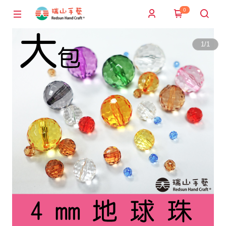
0
1
/
1