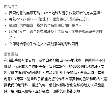
Apple Pay
商品特色
街口支付
探索創意的無限可能，4mm地球珠是手作愛好者的完美選擇。
每包225g，約6500個珠子，讓您隨心打造獨特設計。
悠遊付
精緻的地球圖案，為您的作品增添自然的韻味。
輕巧的尺寸，適合各類串珠及手工藝品，無論是飾品還是裝飾
運送方式
品。
全家取貨付款
立即開始您的手作之旅，讓創意與地球珠同行！
每筆NT$60，滿NT$1,500(含以上)免運費
銷售重點
付款後全家取貨
在瑞山手藝有限公司，我們自豪地推出4mm地球珠，這款珠子不僅
每筆NT$60，滿NT$1,500(含以上)免運費
精緻，還承載著全球的美好。每包225克，約6500個的地球珠，為
您提供無限創作的可能性。無論是用於手作飾品、藝術品還是其他
7-11取貨付款
創意DIY專案，這些珠子都能為您的作品增添獨特的色彩和風格。選
每筆NT$60，滿NT$1,500(含以上)免運費
擇我們的地球珠，讓您的每一個創作都散發出全球的魅力，啟發靈
付款後7-11取貨
感，展現個人風格。立即探索，開啟您的藝術之旅！
每筆NT$60，滿NT$1,500(含以上)免運費
宅配 新竹物流