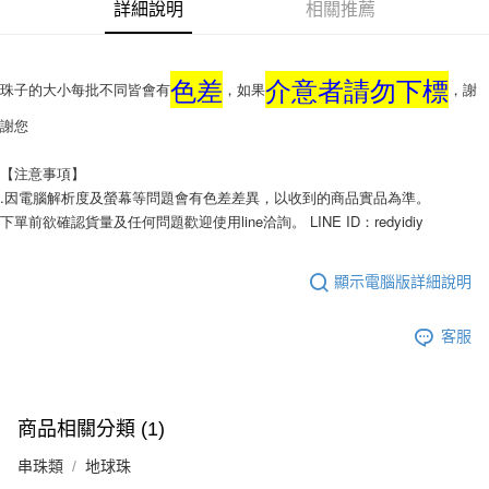
每筆NT$130，滿NT$2,000(含以上)免運費
詳細說明
相關推薦
國家/地區配送-香港(順豐快遞)
查看運費
色差
介意者請勿下標
珠子的大小每批不同皆會有
，如果
，謝
謝您
【注意事項】
.因電腦解析度及螢幕等問題會有色差差異，以收到的商品實品為準。
下單前欲確認貨量及任何問題歡迎使用line洽詢。 LINE ID：redyidiy
顯示電腦版詳細說明
客服
商品相關分類 (1)
串珠類
地球珠