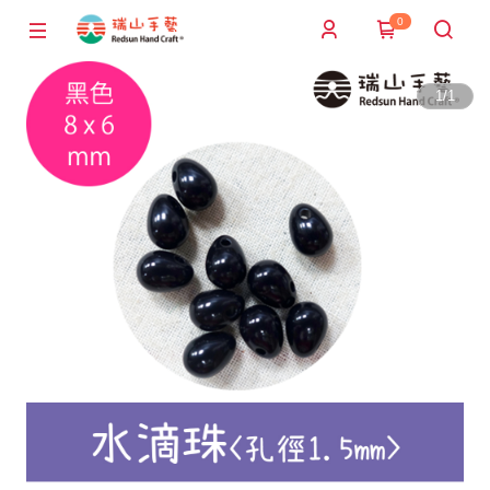
0
1
/
1