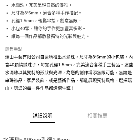
街口支付
水滴珠，完美呈現自然的優雅。
尺寸為8*6mm，適合多種手作搭配。
悠遊付
孔徑1.5mm，輕鬆串接，創意無限。
小包40顆，讓你的手作更加豐富多彩。
運送方式
讓每一個作品都散發獨特的光彩與魅力。
全家取貨付款
每筆NT$60，滿NT$1,500(含以上)免運費
銷售重點
瑞山手藝有限公司自豪地推出水滴珠，尺寸為8*6mm的小包裝，內
付款後全家取貨
含40顆精緻珠子，每顆孔徑1.5mm，完美適合各種手工藝品。這些
每筆NT$60，滿NT$1,500(含以上)免運費
水滴珠以其獨特的形狀與光澤，為您的創作增添無限可能，無論是
串珠飾品、家居裝飾，或是藝術作品，都能展現獨特風格。選擇瑞
7-11取貨付款
山，讓您的每一件作品都熠熠生輝！
每筆NT$60，滿NT$1,500(含以上)免運費
付款後7-11取貨
每筆NT$60，滿NT$1,500(含以上)免運費
詳細說明
相關推薦
宅配 新竹物流
每筆NT$130，滿NT$2,000(含以上)免運費
水滴珠~8*6mm孔徑1.5mm