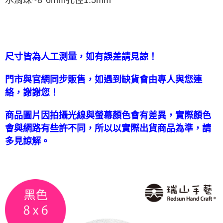
國家/地區配送-香港(順豐快遞)
查看運費
尺寸皆為人工測量，如有誤差請見諒！
門市與官網同步販售，如遇到缺貨會由專人與您連
絡，謝謝您！
商品圖片因拍攝光線與螢幕顏色會有差異，實際顏色
會與網路有些許不同，所以以實際出貨商品為準，請
多見諒解。