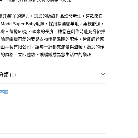
付款
寶貝)駝羊的魅力，讓您的編織作品煥發新生。這款來自
0，滿NT$1,500(含以上)免運費
a Moda Super Baby毛線，採用精選駝羊毛，柔軟舒適，
膚。每捲50克，60米的長度，讓您在創作時能充分發揮
家取貨
無論是編織可愛的嬰兒衣物還是溫暖的配件，皆能輕鬆駕
0，滿NT$1,500(含以上)免運費
瑞山手藝有限公司，讓每一針都充滿愛與溫暖，為您的作
付款
特的風格。立即體驗，讓編織成為您生活中的樂趣。
0，滿NT$1,500(含以上)免運費
1取貨
類 (1)
0，滿NT$1,500(含以上)免運費
 GROSSA 毛線
Alta Moda Super Baby 雅莫寶貝駝羊
客服
物流
30，滿NT$2,000(含以上)免運費
市自取