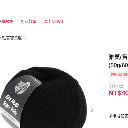
品牌故事
免費教學
瑞山NEWS
Baby 雅莫寶貝駝羊
雅莫(寶貝
(50g/6
超取滿NT$
NT$480
NT$4
羊毛成份