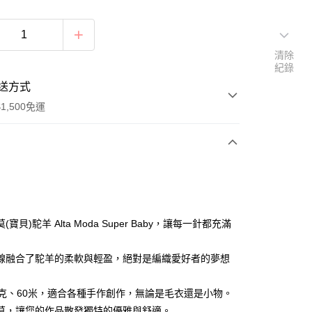
清除
紀錄
送方式
1,500免運
次付款
付款
(寶貝)駝羊 Alta Moda Super Baby，讓每一針都充滿
線融合了駝羊的柔軟與輕盈，絕對是編織愛好者的夢想
0克、60米，適合各種手作創作，無論是毛衣還是小物。
莫，讓您的作品散發獨特的優雅與舒適。