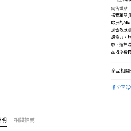
運送方式
銷售重點
全家取貨
探索雅莫(
每筆NT$6
歐洲的Alt
適合敏感肌
付款後全
想像力，
每筆NT$6
馭。選擇
7-11取貨
品增添獨
每筆NT$6
付款後7-1
商品相關分
每筆NT$6
歐洲 LANA
分享
宅配 新竹
每筆NT$1
付款後門
免運費
說明
相關推薦