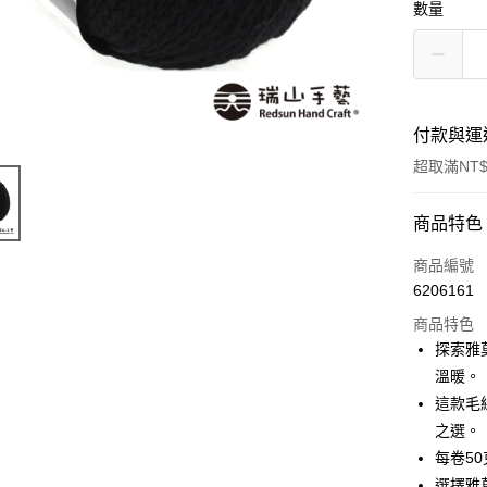
數量
付款與運
超取滿NT$
付款方式
商品特色
信用卡一
商品編號
6206161
超商取貨
商品特色
Apple Pay
探索雅莫
溫暖。
街口支付
這款毛
悠遊付
之選。
每卷5
選擇雅