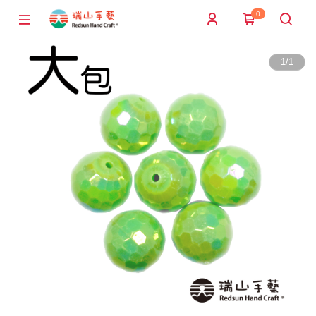
0
1
/
1