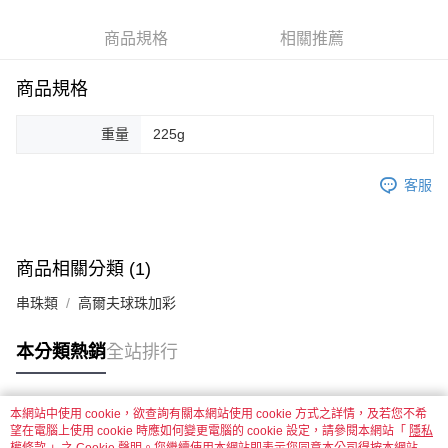
街口支付
商品規格
相關推薦
悠遊付
商品規格
運送方式
全家取貨付款
重量
225g
每筆NT$60，滿NT$1,500(含以上)免運費
客服
付款後全家取貨
每筆NT$60，滿NT$1,500(含以上)免運費
7-11取貨付款
商品相關分類 (1)
每筆NT$60，滿NT$1,500(含以上)免運費
串珠類
高爾夫球珠加彩
付款後7-11取貨
每筆NT$60，滿NT$1,500(含以上)免運費
本分類熱銷
全站排行
宅配 新竹物流
每筆NT$130，滿NT$2,000(含以上)免運費
本網站中使用 cookie，欲查詢有關本網站使用 cookie 方式之詳情，及若您不希
熱門標籤
望在電腦上使用 cookie 時應如何變更電腦的 cookie 設定，請參閱本網站「
隱私