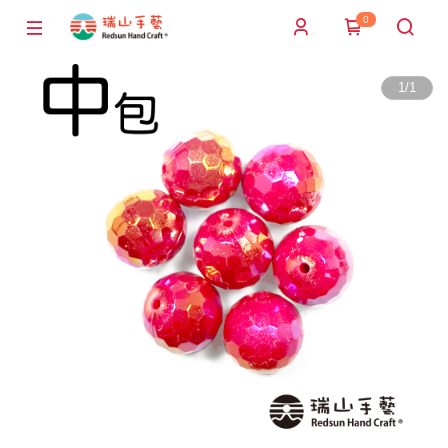
0
1
/
1