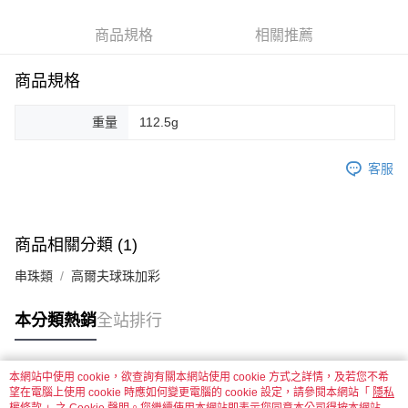
街口支付
商品規格
相關推薦
悠遊付
商品規格
運送方式
全家取貨付款
重量
112.5g
每筆NT$60，滿NT$1,500(含以上)免運費
客服
付款後全家取貨
每筆NT$60，滿NT$1,500(含以上)免運費
7-11取貨付款
商品相關分類 (1)
每筆NT$60，滿NT$1,500(含以上)免運費
串珠類
高爾夫球珠加彩
付款後7-11取貨
每筆NT$60，滿NT$1,500(含以上)免運費
本分類熱銷
全站排行
宅配 新竹物流
每筆NT$130，滿NT$2,000(含以上)免運費
本網站中使用 cookie，欲查詢有關本網站使用 cookie 方式之詳情，及若您不希
熱門標籤
望在電腦上使用 cookie 時應如何變更電腦的 cookie 設定，請參閱本網站「
隱私