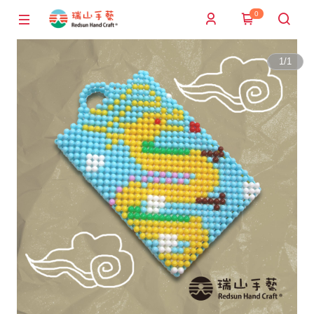
0
1
/
1