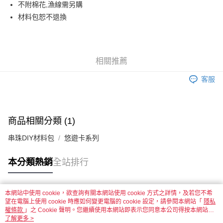
不附棉花,漁線需另購
材料包恕不退換
運送方式
全家取貨付款
每筆NT$60，滿NT$1,500(含以上)免運費
相關推薦
付款後全家取貨
客服
每筆NT$60，滿NT$1,500(含以上)免運費
7-11取貨付款
每筆NT$60，滿NT$1,500(含以上)免運費
商品相關分類 (1)
付款後7-11取貨
串珠DIY材料包
悠遊卡系列
每筆NT$60，滿NT$1,500(含以上)免運費
本分類熱銷
全站排行
宅配 新竹物流
每筆NT$130，滿NT$2,000(含以上)免運費
本網站中使用 cookie，欲查詢有關本網站使用 cookie 方式之詳情，及若您不希
付款後門市自取
熱門標籤
望在電腦上使用 cookie 時應如何變更電腦的 cookie 設定，請參閱本網站「
隱私
免運費
權條款
」之 Cookie 聲明。您繼續使用本網站即表示您同意本公司得按本網站使
用條款之 Cookie 聲明使用 cookie。
了解更多 >