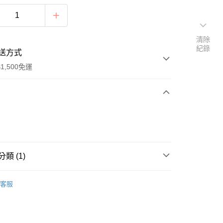
清除
紀錄
送方式
1,500免運
次付款
付款
類 (1)
珠中珠加彩(圓)
客服