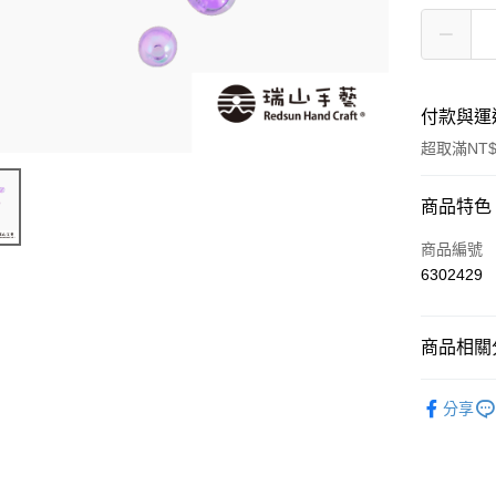
付款與運
超取滿NT$
付款方式
商品特色
信用卡一
商品編號
6302429
超商取貨
Apple Pay
商品相關分
街口支付
串珠類
分享
悠遊付
運送方式