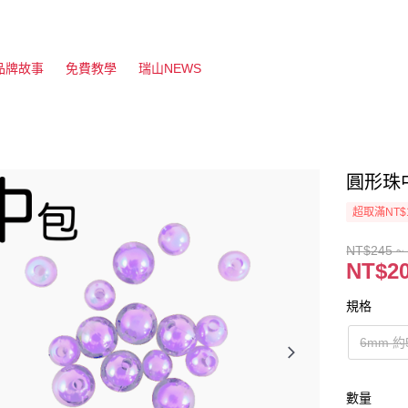
品牌故事
免費教學
瑞山NEWS
圓形珠中
超取滿NT$
NT$245 ~
NT$20
規格
6mm 約
數量