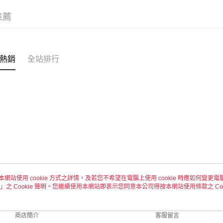
全家取貨
推薦
每筆NT$6
付款後全
每筆NT$6
熱銷
全站排行
7-11取貨
每筆NT$6
付款後7-1
每筆NT$6
宅配 新竹
每筆NT$1
付款後門
本網站使用 cookie 方式之詳情，及若您不希望在電腦上使用 cookie 時應如何變更電腦的
免運費
」之 Cookie 聲明。您繼續使用本網站即表示您同意本公司得按本網站使用條款之 Coo
關於我們
客服資訊
品牌故事
購物說明
商店簡介
客服留言