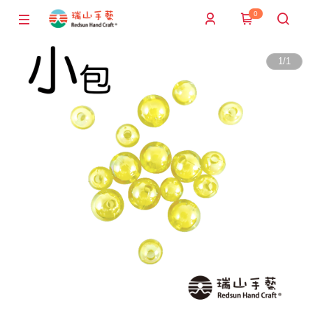
0
1
/
1