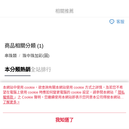
街口支付
相關推薦
悠遊付
客服
運送方式
全家取貨付款
每筆NT$60，滿NT$1,500(含以上)免運費
商品相關分類 (1)
串珠類
珠中珠加彩(圓)
付款後全家取貨
每筆NT$60，滿NT$1,500(含以上)免運費
本分類熱銷
全站排行
7-11取貨付款
每筆NT$60，滿NT$1,500(含以上)免運費
本網站中使用 cookie，欲查詢有關本網站使用 cookie 方式之詳情，及若您不希
熱門標籤
望在電腦上使用 cookie 時應如何變更電腦的 cookie 設定，請參閱本網站「
付款後7-11取貨
隱私
權條款
」之 Cookie 聲明。您繼續使用本網站即表示您同意本公司得按本網站使
每筆NT$60，滿NT$1,500(含以上)免運費
用條款之 Cookie 聲明使用 cookie。
了解更多 >
宅配 新竹物流
每筆NT$130，滿NT$2,000(含以上)免運費
我知道了