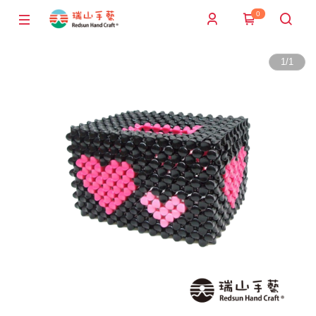
0
1
/
1