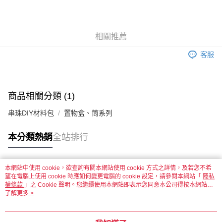
悠遊付
運送方式
相關推薦
全家取貨付款
客服
每筆NT$60，滿NT$1,500(含以上)免運費
付款後全家取貨
每筆NT$60，滿NT$1,500(含以上)免運費
商品相關分類 (1)
7-11取貨付款
串珠DIY材料包
置物盒、筒系列
每筆NT$60，滿NT$1,500(含以上)免運費
本分類熱銷
全站排行
付款後7-11取貨
每筆NT$60，滿NT$1,500(含以上)免運費
本網站中使用 cookie，欲查詢有關本網站使用 cookie 方式之詳情，及若您不希
熱門標籤
宅配 新竹物流
望在電腦上使用 cookie 時應如何變更電腦的 cookie 設定，請參閱本網站「
隱私
權條款
」之 Cookie 聲明。您繼續使用本網站即表示您同意本公司得按本網站使
每筆NT$130，滿NT$2,000(含以上)免運費
用條款之 Cookie 聲明使用 cookie。
了解更多 >
付款後門市自取
免運費