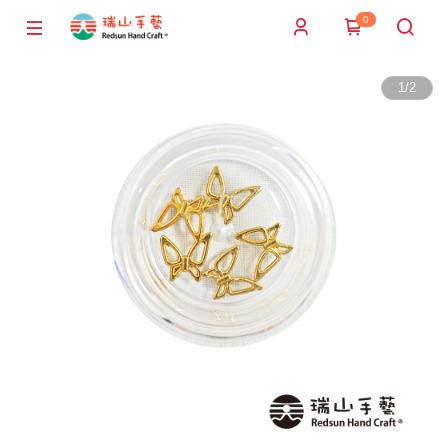
0
1
/
2