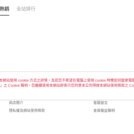
每筆NT$6
熱銷
全站排行
7-11取貨
每筆NT$6
付款後7-1
每筆NT$6
宅配 新竹
每筆NT$1
付款後門
本網站使用 cookie 方式之詳情，及若您不希望在電腦上使用 cookie 時應如何變更電腦的
免運費
」之 Cookie 聲明。您繼續使用本網站即表示您同意本公司得按本網站使用條款之 Coo
關於我們
客服資訊
品牌故事
購物說明
商店簡介
客服留言
隱私權及網站使用條款
會員權益聲明
聯絡我們
ult (TW)