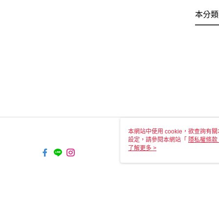
本分類
本網站中使用 cookie，欲查詢有關
設定，請參閱本網站「
隱私權條款
使用 cookie。
了解更多 >
TW-MWG1-67-169 Web2.0 Defa
© 2026 by 瑞山手藝有限公司