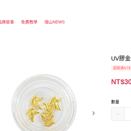
品牌故事
免費教學
瑞山NEWS
UV膠金
超取滿NT$
NT$3
數量