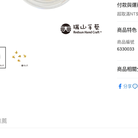
付款與運
超取滿NT$
付款方式
商品特色
信用卡一
商品編號
6330033
超商取貨
Apple Pay
商品相關分
街口支付
UV膠材料
分享
悠遊付
運送方式
全家取貨
推薦
每筆NT$6
付款後全