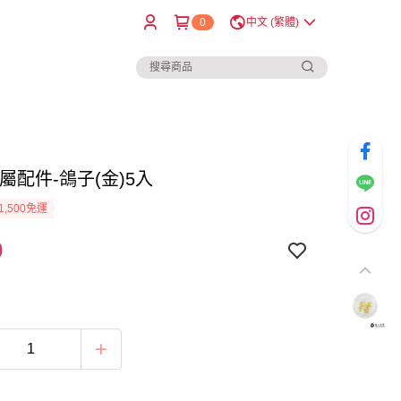
0
中文 (繁體)
屬配件-鴿子(金)5入
1,500免運
0