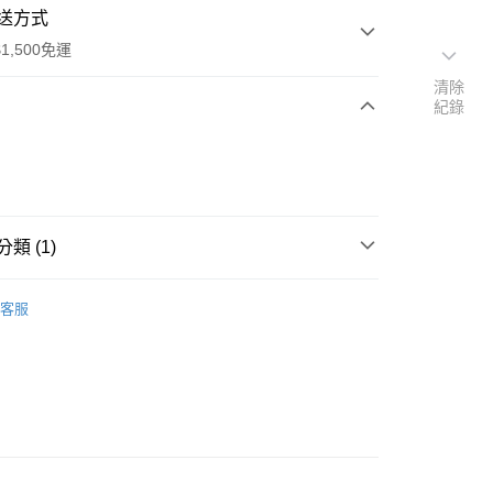
送方式
1,500免運
清除
紀錄
次付款
付款
類 (1)
週邊材料
客服
付款
0，滿NT$1,500(含以上)免運費
家取貨