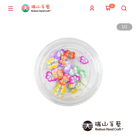
0
1
/
2