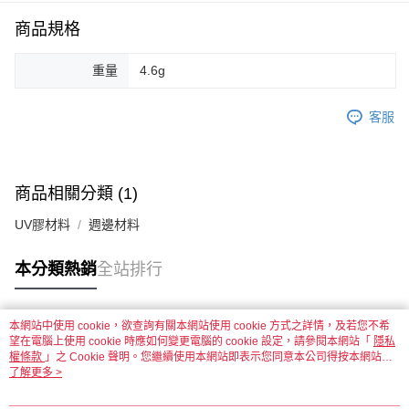
商品規格
運送方式
全家取貨付款
重量
4.6g
每筆NT$60，滿NT$1,500(含以上)免運費
客服
付款後全家取貨
每筆NT$60，滿NT$1,500(含以上)免運費
7-11取貨付款
商品相關分類 (1)
每筆NT$60，滿NT$1,500(含以上)免運費
UV膠材料
週邊材料
付款後7-11取貨
每筆NT$60，滿NT$1,500(含以上)免運費
本分類熱銷
全站排行
宅配 新竹物流
每筆NT$130，滿NT$2,000(含以上)免運費
本網站中使用 cookie，欲查詢有關本網站使用 cookie 方式之詳情，及若您不希
熱門標籤
望在電腦上使用 cookie 時應如何變更電腦的 cookie 設定，請參閱本網站「
隱私
權條款
」之 Cookie 聲明。您繼續使用本網站即表示您同意本公司得按本網站使
付款後門市自取
用條款之 Cookie 聲明使用 cookie。
了解更多 >
免運費