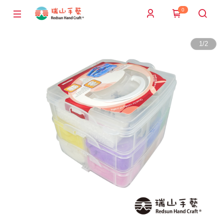
0
1
/
2