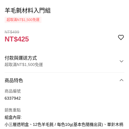
羊毛氈材料入門組
超取滿NT$1,500免運
NT$499
NT$425
付款與運送方式
超取滿NT$1,500免運
付款方式
商品特色
信用卡一次付款
商品編號
超商取貨付款
6337942
Apple Pay
銷售重點
街口支付
組盒內容:
小三層透明盒、12色羊毛氈 / 每色10g(基本色隨機出貨)、單針木柄
悠遊付