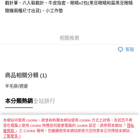
戳針筆、六入裝戳針、牛皮指套、眼睛x2包(黑豆眼睛和扁黑豆眼睛
隨機兩種尺寸出貨)、小工作墊
運送方式
全家取貨付款
每筆NT$60，滿NT$1,500(含以上)免運費
相關推薦
付款後全家取貨
客服
每筆NT$60，滿NT$1,500(含以上)免運費
7-11取貨付款
每筆NT$60，滿NT$1,500(含以上)免運費
商品相關分類 (1)
付款後7-11取貨
羊毛氈/週邊
每筆NT$60，滿NT$1,500(含以上)免運費
本分類熱銷
全站排行
宅配 新竹物流
每筆NT$130，滿NT$2,000(含以上)免運費
本網站中使用 cookie，欲查詢有關本網站使用 cookie 方式之詳情，及若您不希
付款後門市自取
熱門標籤
望在電腦上使用 cookie 時應如何變更電腦的 cookie 設定，請參閱本網站「
隱私
免運費
權條款
」之 Cookie 聲明。您繼續使用本網站即表示您同意本公司得按本網站使
用條款之 Cookie 聲明使用 cookie。
了解更多 >