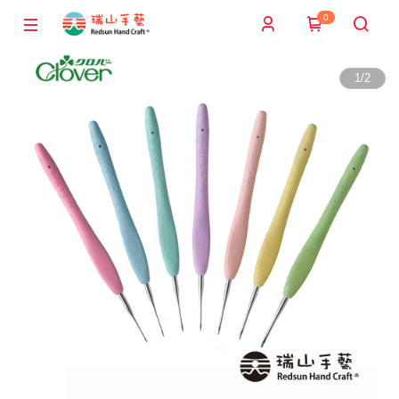
0
1
/
2