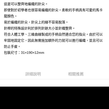
街口支付
這是可以整齊地編織的針尖。
即使對於初學者也很容易編織的針尖。柔軟的手柄具有可愛的馬卡
悠遊付
龍顏色。
易於編織的針尖，針尖上的線不容易脫落。
運送方式
針桿的特殊設計利於排列針跡大小並針織整齊。
全家取貨付款
符合人體工學、三維曲線製成的手柄自然適合您的指尖。由於可以
每筆NT$60，滿NT$1,500(含以上)免運費
牢固地固定它，因此無需施加額外的力就可以進行編織，並且可以
防止手痠。
付款後全家取貨
包裝尺寸：31×190×12mm
每筆NT$60，滿NT$1,500(含以上)免運費
7-11取貨付款
每筆NT$60，滿NT$1,500(含以上)免運費
詳細說明
相關推薦
付款後7-11取貨
每筆NT$60，滿NT$1,500(含以上)免運費
宅配 新竹物流
每筆NT$130，滿NT$2,000(含以上)免運費