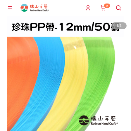
0
1
/
1