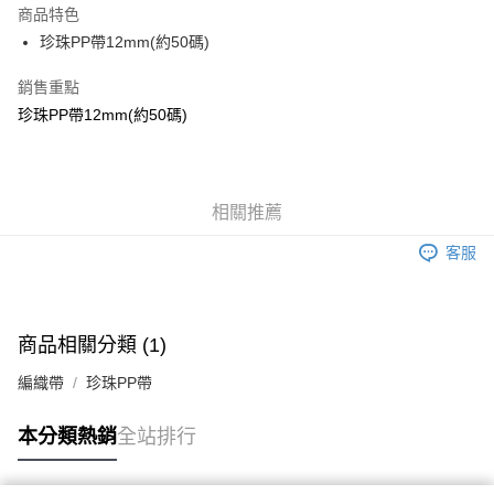
商品特色
悠遊付
珍珠PP帶12mm(約50碼)
銷售重點
運送方式
珍珠PP帶12mm(約50碼)
全家取貨付款
每筆NT$60，滿NT$1,500(含以上)免運費
付款後全家取貨
相關推薦
每筆NT$60，滿NT$1,500(含以上)免運費
客服
7-11取貨付款
每筆NT$60，滿NT$1,500(含以上)免運費
付款後7-11取貨
商品相關分類 (1)
每筆NT$60，滿NT$1,500(含以上)免運費
編織帶
珍珠PP帶
宅配 新竹物流
本分類熱銷
全站排行
每筆NT$130，滿NT$2,000(含以上)免運費
付款後門市自取