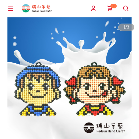
0
1
/
3