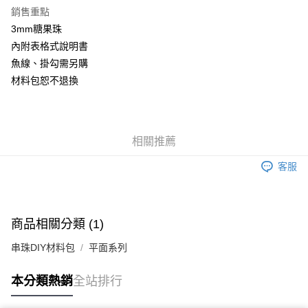
Apple Pay
銷售重點
街口支付
3mm糖果珠
內附表格式說明書
悠遊付
魚線、掛勾需另購
材料包恕不退換
運送方式
全家取貨付款
每筆NT$60，滿NT$1,500(含以上)免運費
相關推薦
付款後全家取貨
客服
每筆NT$60，滿NT$1,500(含以上)免運費
7-11取貨付款
每筆NT$60，滿NT$1,500(含以上)免運費
商品相關分類 (1)
付款後7-11取貨
串珠DIY材料包
平面系列
每筆NT$60，滿NT$1,500(含以上)免運費
本分類熱銷
全站排行
宅配 新竹物流
每筆NT$130，滿NT$2,000(含以上)免運費