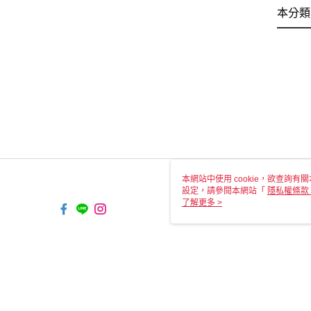
本分類
本網站中使用 cookie，欲查詢有關
設定，請參閱本網站「
隱私權條款
使用 cookie。
了解更多 >
TW-MWG1-67-161 Web2.0 Defa
© 2026 by 瑞山手藝有限公司