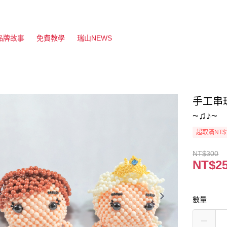
品牌故事
免費教學
瑞山NEWS
手工串珠
~♫♪~
超取滿NT$
NT$300
NT$2
數量