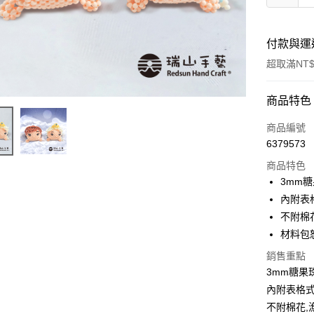
付款與運
超取滿NT$
付款方式
商品特色
信用卡一
商品編號
6379573
超商取貨
商品特色
Apple Pay
3mm
內附表
街口支付
不附棉
悠遊付
材料包
銷售重點
3mm糖果
運送方式
內附表格
全家取貨
不附棉花,