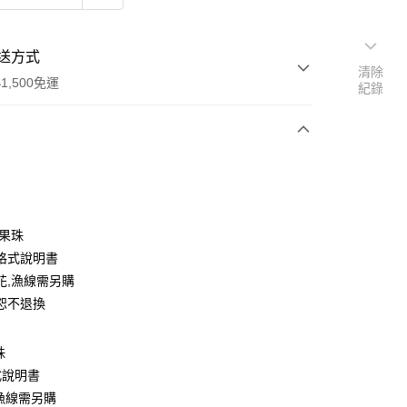
送方式
清除
1,500免運
紀錄
次付款
付款
糖果珠
格式說明書
花,漁線需另購
恕不退換
珠
式說明書
付款
漁線需另購