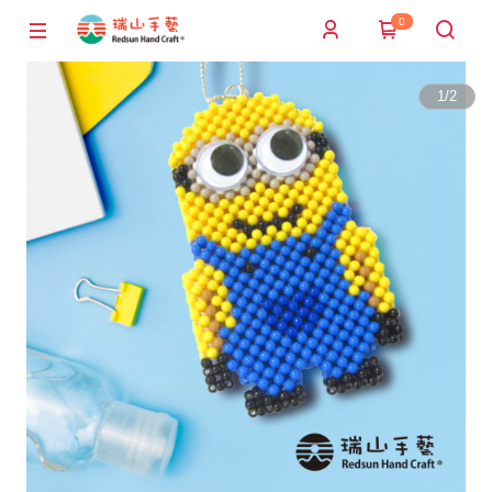
0
1
/
2