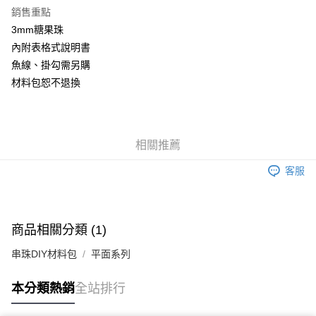
Apple Pay
銷售重點
街口支付
3mm糖果珠
內附表格式說明書
悠遊付
魚線、掛勾需另購
材料包恕不退換
運送方式
全家取貨付款
每筆NT$60，滿NT$1,500(含以上)免運費
相關推薦
付款後全家取貨
客服
每筆NT$60，滿NT$1,500(含以上)免運費
7-11取貨付款
每筆NT$60，滿NT$1,500(含以上)免運費
商品相關分類 (1)
付款後7-11取貨
串珠DIY材料包
平面系列
每筆NT$60，滿NT$1,500(含以上)免運費
本分類熱銷
全站排行
宅配 新竹物流
每筆NT$130，滿NT$2,000(含以上)免運費