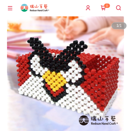
0
1
/
1