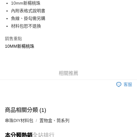
10mm新楊桃珠
悠遊付
內附表格式說明書
魚線、掛勾需另購
運送方式
材料包恕不退換
全家取貨付款
每筆NT$60，滿NT$1,500(含以上)免運費
銷售重點
10MM新楊桃珠
付款後全家取貨
每筆NT$60，滿NT$1,500(含以上)免運費
7-11取貨付款
相關推薦
每筆NT$60，滿NT$1,500(含以上)免運費
客服
付款後7-11取貨
每筆NT$60，滿NT$1,500(含以上)免運費
宅配 新竹物流
商品相關分類 (1)
每筆NT$130，滿NT$2,000(含以上)免運費
串珠DIY材料包
置物盒、筒系列
付款後門市自取
本分類熱銷
全站排行
免運費