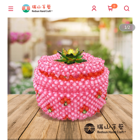
0
1
/
2