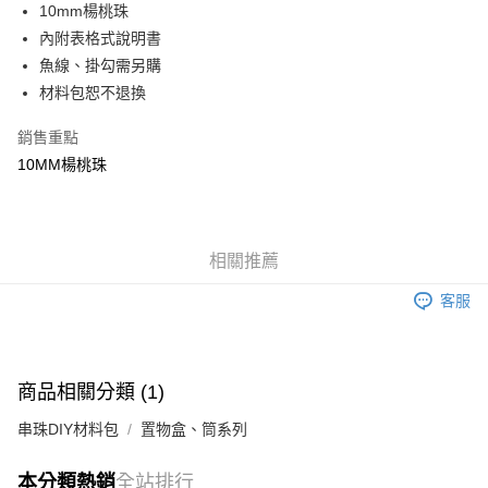
10mm楊桃珠
悠遊付
內附表格式說明書
魚線、掛勾需另購
運送方式
材料包恕不退換
全家取貨付款
每筆NT$60，滿NT$1,500(含以上)免運費
銷售重點
10MM楊桃珠
付款後全家取貨
每筆NT$60，滿NT$1,500(含以上)免運費
7-11取貨付款
相關推薦
每筆NT$60，滿NT$1,500(含以上)免運費
客服
付款後7-11取貨
每筆NT$60，滿NT$1,500(含以上)免運費
宅配 新竹物流
商品相關分類 (1)
每筆NT$130，滿NT$2,000(含以上)免運費
串珠DIY材料包
置物盒、筒系列
付款後門市自取
本分類熱銷
全站排行
免運費