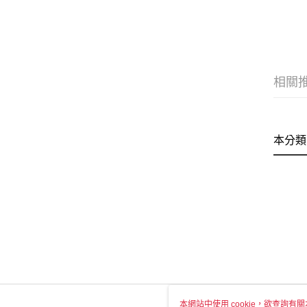
相關
本分類
本網站中使用 cookie，欲查詢有關