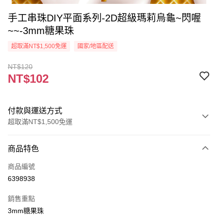
手工串珠DIY平面系列-2D超級瑪莉烏龜~閃喔
~~-3mm糖果珠
超取滿NT$1,500免運
國家/地區配送
NT$120
NT$102
付款與運送方式
超取滿NT$1,500免運
付款方式
商品特色
信用卡一次付款
商品編號
超商取貨付款
6398938
Apple Pay
銷售重點
街口支付
3mm糖果珠