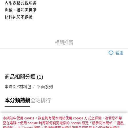
內附表格式說明書
悠遊付
魚線、掛勾需另購
材料包恕不退換
運送方式
全家取貨付款
每筆NT$60，滿NT$1,500(含以上)免運費
相關推薦
付款後全家取貨
客服
每筆NT$60，滿NT$1,500(含以上)免運費
7-11取貨付款
每筆NT$60，滿NT$1,500(含以上)免運費
商品相關分類 (1)
付款後7-11取貨
串珠DIY材料包
平面系列
每筆NT$60，滿NT$1,500(含以上)免運費
本分類熱銷
全站排行
宅配 新竹物流
每筆NT$130，滿NT$2,000(含以上)免運費
本網站中使用 cookie，欲查詢有關本網站使用 cookie 方式之詳情，及若您不希
付款後門市自取
熱門標籤
望在電腦上使用 cookie 時應如何變更電腦的 cookie 設定，請參閱本網站「
隱私
免運費