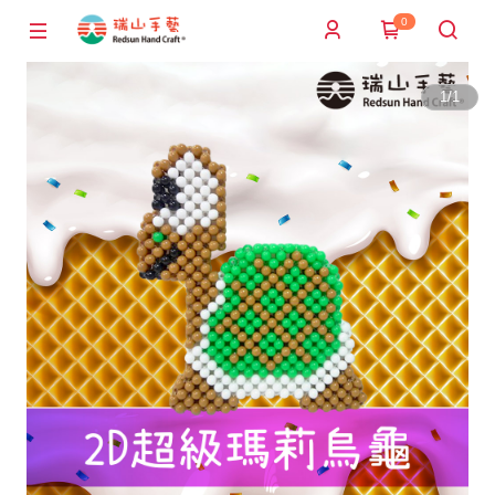
0
1
/
1