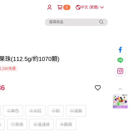
0
中文 (繁體)
珠(112.5g/約1070顆)
1,500免運
36
②黑色
③大紅
④粉
⑤淺紫
藍
⑦果綠
⑧淺淺綠
⑨鵝黃