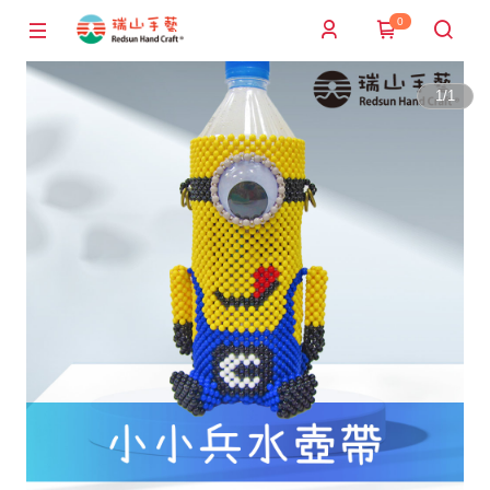
0
1
/
1