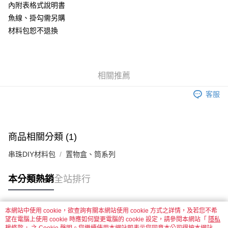
內附表格式說明書
悠遊付
魚線、掛勾需另購
材料包恕不退換
運送方式
全家取貨付款
每筆NT$60，滿NT$1,500(含以上)免運費
相關推薦
付款後全家取貨
客服
每筆NT$60，滿NT$1,500(含以上)免運費
7-11取貨付款
每筆NT$60，滿NT$1,500(含以上)免運費
商品相關分類 (1)
付款後7-11取貨
串珠DIY材料包
置物盒、筒系列
每筆NT$60，滿NT$1,500(含以上)免運費
本分類熱銷
全站排行
宅配 新竹物流
每筆NT$130，滿NT$2,000(含以上)免運費
本網站中使用 cookie，欲查詢有關本網站使用 cookie 方式之詳情，及若您不希
國家/地區配送-香港(順豐快遞)
查看運費
熱門標籤
望在電腦上使用 cookie 時應如何變更電腦的 cookie 設定，請參閱本網站「
隱私