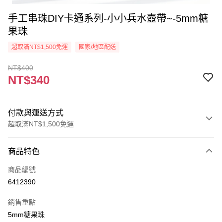
手工串珠DIY卡通系列-小小兵水壺帶~-5mm糖
果珠
超取滿NT$1,500免運
國家/地區配送
NT$400
NT$340
付款與運送方式
超取滿NT$1,500免運
付款方式
商品特色
信用卡一次付款
商品編號
超商取貨付款
6412390
Apple Pay
銷售重點
街口支付
5mm糖果珠