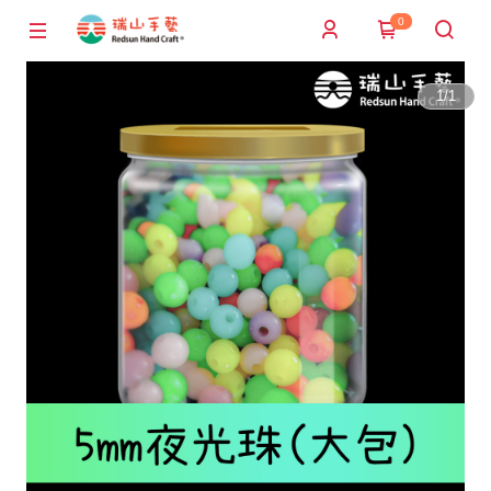
0
1
/
1