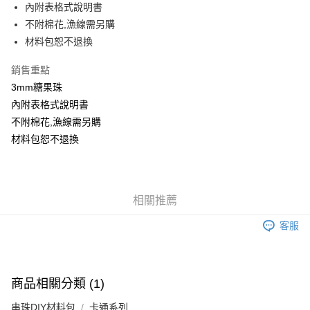
內附表格式說明書
悠遊付
不附棉花,漁線需另購
材料包恕不退換
運送方式
全家取貨付款
銷售重點
每筆NT$60，滿NT$1,500(含以上)免運費
3mm糖果珠
內附表格式說明書
付款後全家取貨
不附棉花,漁線需另購
每筆NT$60，滿NT$1,500(含以上)免運費
材料包恕不退換
7-11取貨付款
每筆NT$60，滿NT$1,500(含以上)免運費
相關推薦
付款後7-11取貨
每筆NT$60，滿NT$1,500(含以上)免運費
客服
宅配 新竹物流
每筆NT$130，滿NT$2,000(含以上)免運費
商品相關分類 (1)
付款後門市自取
串珠DIY材料包
卡通系列
免運費