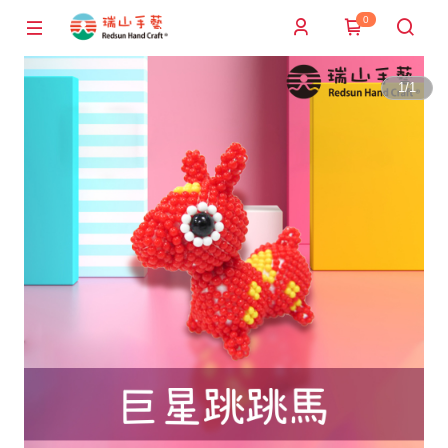
0
1
/
1