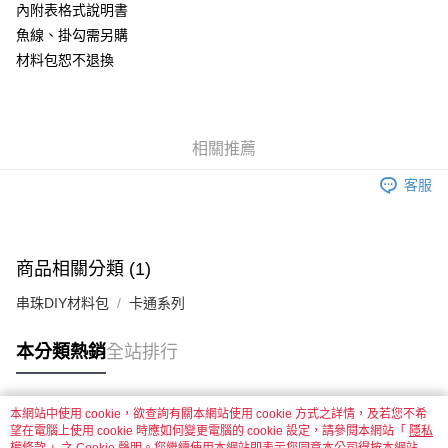
內附表格式說明書
悠遊付
魚線、掛勾需另購
材料包恕不退換
運送方式
全家取貨付款
每筆NT$60，滿NT$1,500(含以上)免運費
相關推薦
付款後全家取貨
客服
每筆NT$60，滿NT$1,500(含以上)免運費
7-11取貨付款
每筆NT$60，滿NT$1,500(含以上)免運費
商品相關分類 (1)
付款後7-11取貨
串珠DIY材料包
卡通系列
每筆NT$60，滿NT$1,500(含以上)免運費
本分類熱銷
全站排行
宅配 新竹物流
每筆NT$130，滿NT$2,000(含以上)免運費
本網站中使用 cookie，欲查詢有關本網站使用 cookie 方式之詳情，及若您不希
付款後門市自取
熱門標籤
望在電腦上使用 cookie 時應如何變更電腦的 cookie 設定，請參閱本網站「
隱私
免運費