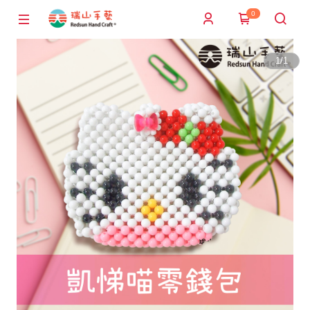
0
1
/
1