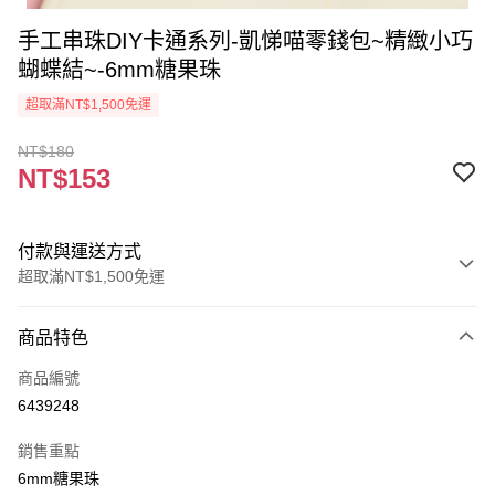
手工串珠DIY卡通系列-凱悌喵零錢包~精緻小巧
蝴蝶結~-6mm糖果珠
超取滿NT$1,500免運
NT$180
NT$153
付款與運送方式
超取滿NT$1,500免運
付款方式
商品特色
信用卡一次付款
商品編號
超商取貨付款
6439248
Apple Pay
銷售重點
街口支付
6mm糖果珠