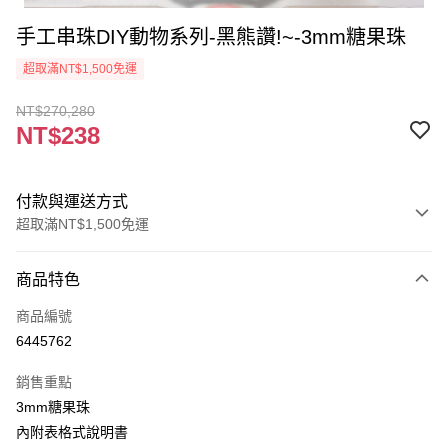
手工串珠DIY動物系列-黑熊讚!~-3mm糖果珠
超取滿NT$1,500免運
NT$270,280
NT$238
付款與運送方式
超取滿NT$1,500免運
付款方式
商品特色
信用卡一次付款
商品編號
超商取貨付款
6445762
Apple Pay
銷售重點
街口支付
3mm糖果珠
內附表格式說明書
悠遊付