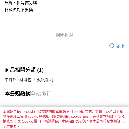
魚線、掛勾需另購
材料包恕不退換
運送方式
全家取貨付款
每筆NT$60，滿NT$1,500(含以上)免運費
相關推薦
付款後全家取貨
客服
每筆NT$60，滿NT$1,500(含以上)免運費
7-11取貨付款
每筆NT$60，滿NT$1,500(含以上)免運費
商品相關分類 (1)
付款後7-11取貨
串珠DIY材料包
動物系列
每筆NT$60，滿NT$1,500(含以上)免運費
本分類熱銷
全站排行
宅配 新竹物流
每筆NT$130，滿NT$2,000(含以上)免運費
本網站中使用 cookie，欲查詢有關本網站使用 cookie 方式之詳情，及若您不希
付款後門市自取
熱門標籤
望在電腦上使用 cookie 時應如何變更電腦的 cookie 設定，請參閱本網站「
隱私
免運費
權條款
」之 Cookie 聲明。您繼續使用本網站即表示您同意本公司得按本網站使
用條款之 Cookie 聲明使用 cookie。
了解更多 >