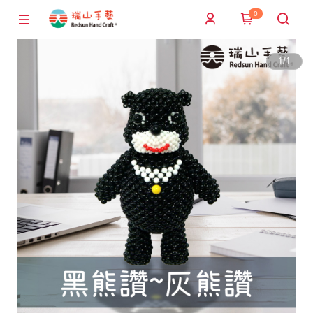
0
1
/
1