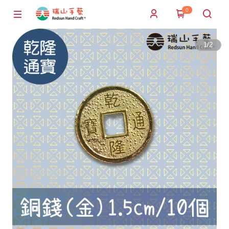
0
1
/
2