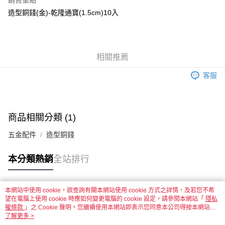
銷售重點
造型銅錢(金)-乾隆通寶(1.5cm)10入
運送方式
全家取貨付款
每筆NT$60，滿NT$1,500(含以上)免運費
相關推薦
付款後全家取貨
客服
每筆NT$60，滿NT$1,500(含以上)免運費
7-11取貨付款
每筆NT$60，滿NT$1,500(含以上)免運費
商品相關分類 (1)
付款後7-11取貨
五金配件
造型銅錢
每筆NT$60，滿NT$1,500(含以上)免運費
本分類熱銷
全站排行
宅配 新竹物流
每筆NT$130，滿NT$2,000(含以上)免運費
本網站中使用 cookie，欲查詢有關本網站使用 cookie 方式之詳情，及若您不希
熱門標籤
付款後門市自取
望在電腦上使用 cookie 時應如何變更電腦的 cookie 設定，請參閱本網站「
隱私
權條款
」之 Cookie 聲明。您繼續使用本網站即表示您同意本公司得按本網站使
免運費
用條款之 Cookie 聲明使用 cookie。
了解更多 >