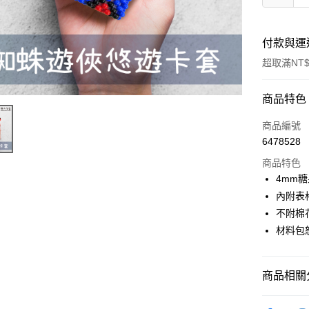
付款與運
超取滿NT$
付款方式
商品特色
信用卡一
商品編號
6478528
超商取貨
商品特色
Apple Pay
4mm
內附表
街口支付
不附棉
悠遊付
材料包
運送方式
商品相關分
全家取貨
串珠DIY