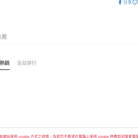
分享
每筆NT$6
付款後全
每筆NT$6
7-11取貨
推薦
每筆NT$6
付款後7-1
每筆NT$6
熱銷
全站排行
宅配 新竹
每筆NT$1
付款後門
免運費
本網站使用 cookie 方式之詳情，及若您不希望在電腦上使用 cookie 時應如何變更電腦的