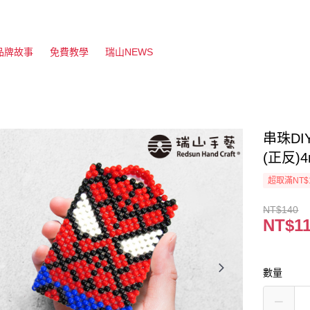
品牌故事
免費教學
瑞山NEWS
串珠D
(正反)
超取滿NT$
NT$140
NT$1
數量