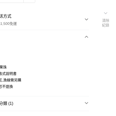
送方式
清除
1,500免運
紀錄
次付款
付款
糖果珠
格式說明書
花,漁線需另購
恕不退換
類 (1)
付款
材料包
悠遊卡系列