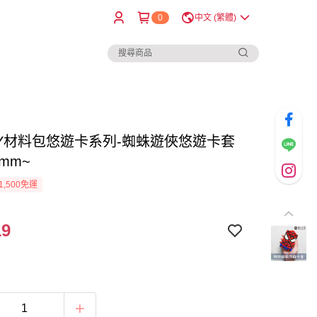
0
中文 (繁體)
IY材料包悠遊卡系列-蜘蛛遊俠悠遊卡套
4mm~
1,500免運
19