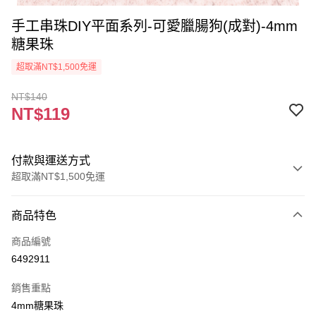
手工串珠DIY平面系列-可愛臘腸狗(成對)-4mm
糖果珠
超取滿NT$1,500免運
NT$140
NT$119
付款與運送方式
超取滿NT$1,500免運
付款方式
商品特色
信用卡一次付款
商品編號
超商取貨付款
6492911
Apple Pay
銷售重點
街口支付
4mm糖果珠