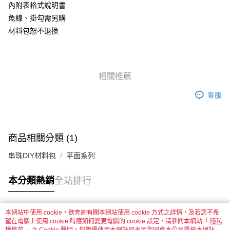
內附表格式說明書
悠遊付
魚線、掛勾需另購
材料包恕不退換
運送方式
全家取貨付款
每筆NT$60，滿NT$1,500(含以上)免運費
相關推薦
付款後全家取貨
客服
每筆NT$60，滿NT$1,500(含以上)免運費
7-11取貨付款
每筆NT$60，滿NT$1,500(含以上)免運費
商品相關分類 (1)
付款後7-11取貨
串珠DIY材料包
平面系列
每筆NT$60，滿NT$1,500(含以上)免運費
本分類熱銷
全站排行
宅配 新竹物流
每筆NT$130，滿NT$2,000(含以上)免運費
本網站中使用 cookie，欲查詢有關本網站使用 cookie 方式之詳情，及若您不希
付款後門市自取
熱門標籤
望在電腦上使用 cookie 時應如何變更電腦的 cookie 設定，請參閱本網站「
隱私
免運費