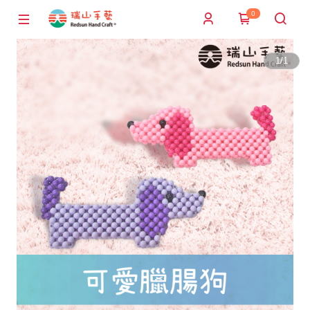
0
1
/
1