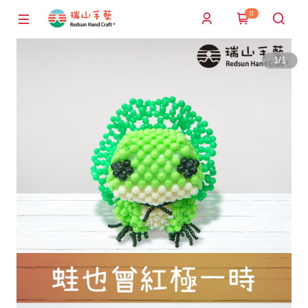
0
1
/
1