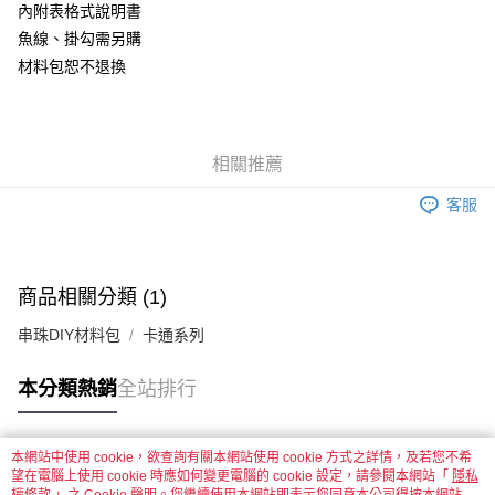
內附表格式說明書
悠遊付
魚線、掛勾需另購
材料包恕不退換
運送方式
全家取貨付款
每筆NT$60，滿NT$1,500(含以上)免運費
相關推薦
付款後全家取貨
客服
每筆NT$60，滿NT$1,500(含以上)免運費
7-11取貨付款
每筆NT$60，滿NT$1,500(含以上)免運費
商品相關分類 (1)
付款後7-11取貨
串珠DIY材料包
卡通系列
每筆NT$60，滿NT$1,500(含以上)免運費
本分類熱銷
全站排行
宅配 新竹物流
每筆NT$130，滿NT$2,000(含以上)免運費
本網站中使用 cookie，欲查詢有關本網站使用 cookie 方式之詳情，及若您不希
付款後門市自取
熱門標籤
望在電腦上使用 cookie 時應如何變更電腦的 cookie 設定，請參閱本網站「
隱私
免運費