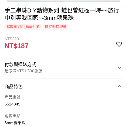
手工串珠DIY動物系列-蛙也曾紅極一時~~旅行
中別等我回家~-3mm糖果珠
超取滿NT$1,500免運
國家/地區配送
NT$220
NT$187
付款與運送方式
超取滿NT$1,500免運
付款方式
商品特色
信用卡一次付款
商品編號
超商取貨付款
6524345
Apple Pay
銷售重點
街口支付
3mm糖果珠