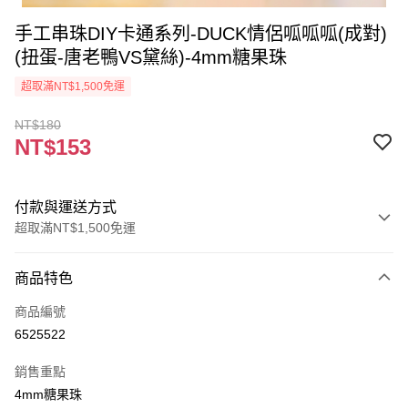
手工串珠DIY卡通系列-DUCK情侶呱呱呱(成對)
(扭蛋-唐老鴨VS黛絲)-4mm糖果珠
超取滿NT$1,500免運
NT$180
NT$153
付款與運送方式
超取滿NT$1,500免運
付款方式
商品特色
信用卡一次付款
商品編號
超商取貨付款
6525522
Apple Pay
銷售重點
街口支付
4mm糖果珠