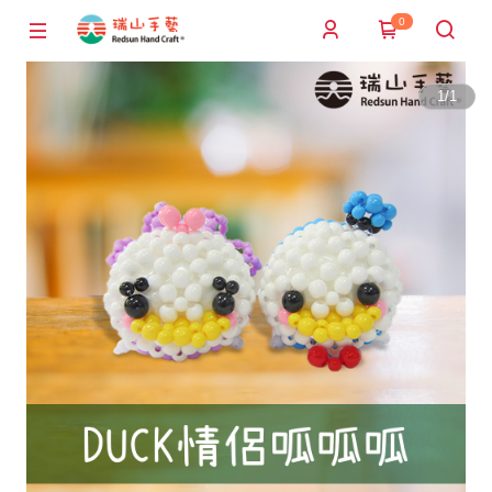
0
1
/
1