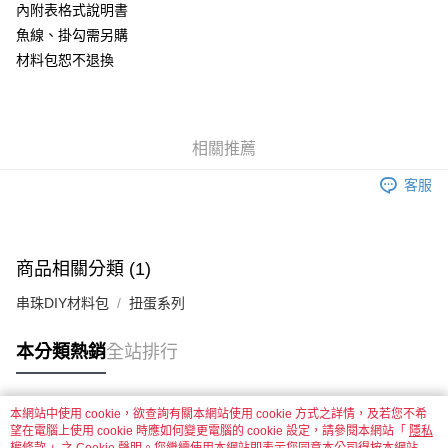
內附表格式說明書
悠遊付
魚線、掛勾需另購
材料包恕不退換
運送方式
全家取貨付款
每筆NT$60，滿NT$1,500(含以上)免運費
相關推薦
付款後全家取貨
客服
每筆NT$60，滿NT$1,500(含以上)免運費
7-11取貨付款
每筆NT$60，滿NT$1,500(含以上)免運費
商品相關分類 (1)
付款後7-11取貨
串珠DIY材料包
扭蛋系列
每筆NT$60，滿NT$1,500(含以上)免運費
本分類熱銷
全站排行
宅配 新竹物流
每筆NT$130，滿NT$2,000(含以上)免運費
本網站中使用 cookie，欲查詢有關本網站使用 cookie 方式之詳情，及若您不希
付款後門市自取
熱門標籤
望在電腦上使用 cookie 時應如何變更電腦的 cookie 設定，請參閱本網站「
隱私
免運費