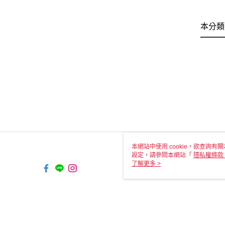
本分類
本網站中使用 cookie，欲查詢有關
設定，請參閱本網站「
隱私權條款
使用 cookie。
了解更多 >