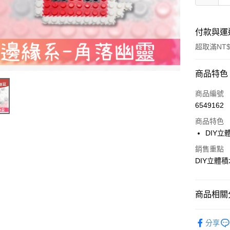
付款與運
超取滿NT$
付款方式
商品特色
信用卡一
商品編號
6549162
超商取貨
商品特色
Apple Pay
DIY
街口支付
銷售重點
DIY立體
悠遊付
商品相關分
運送方式
🔘拼豆/
全家取貨
分享