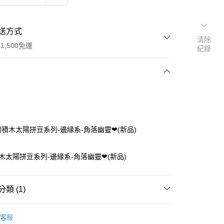
送方式
清除
1,500免運
紀錄
次付款
付款
立體積木太陽拼豆系列-邊緣系-角落幽靈❤(新品)
積木太陽拼豆系列-邊緣系-角落幽靈❤(新品)
類 (1)
太陽拼豆
☀太陽拼豆材料包
付款
客服