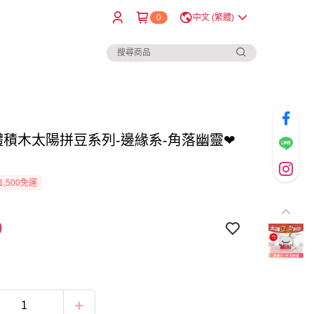
0
中文 (繁體)
立體積木太陽拼豆系列-邊緣系-角落幽靈❤
1,500免運
0