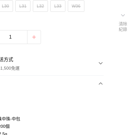
L30
L31
L32
L33
W36
清除
紀錄
送方式
1,500免運
次付款
付款
珠中珠-中包
00個
.5g