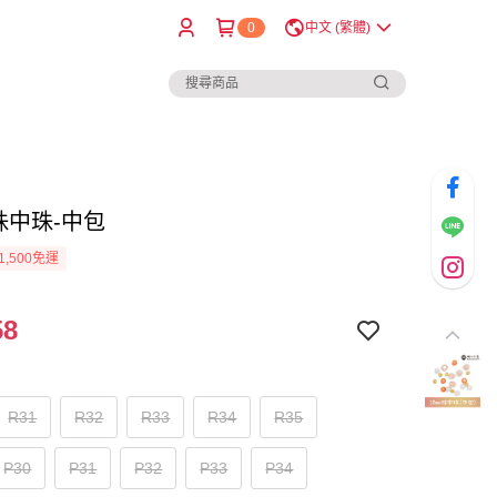
0
中文 (繁體)
珠中珠-中包
1,500免運
58
R31
R32
R33
R34
R35
P30
P31
P32
P33
P34