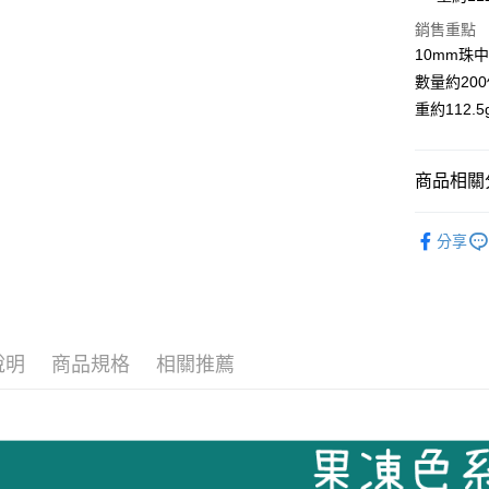
悠遊付
銷售重點
10mm珠
數量約20
運送方式
重約112.5
全家取貨
每筆NT$6
商品相關分
付款後全
串珠類
每筆NT$6
分享
7-11取貨
每筆NT$6
付款後7-1
說明
商品規格
相關推薦
每筆NT$6
宅配 新竹
每筆NT$1
付款後門