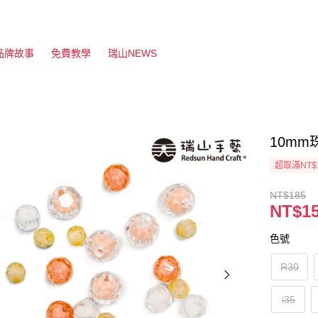
品牌故事
免費教學
瑞山NEWS
10mm
超取滿NT$
NT$185
NT$1
色號
R30
i35