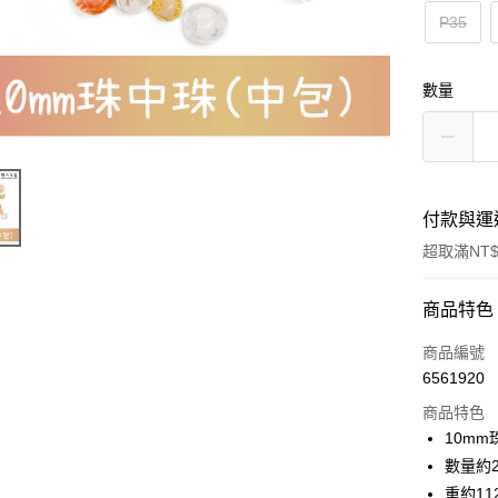
P35
數量
付款與運
超取滿NT$
付款方式
商品特色
信用卡一
商品編號
6561920
超商取貨
商品特色
Apple Pay
10mm
數量約2
街口支付
重約112