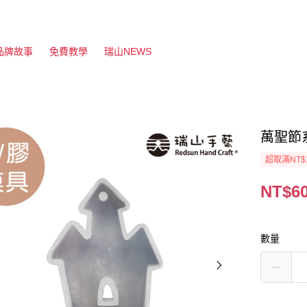
品牌故事
免費教學
瑞山NEWS
萬聖節
超取滿NT$
NT$6
數量