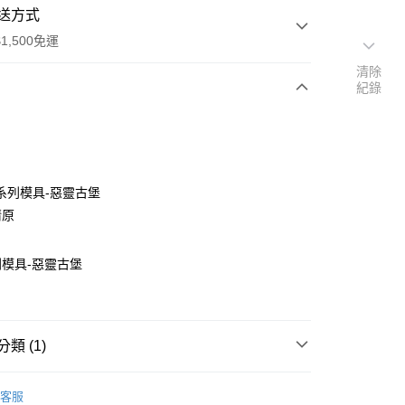
送方式
1,500免運
清除
紀錄
次付款
付款
系列模具-惡靈古堡
清原
模具-惡靈古堡
類 (1)
付款
0，滿NT$1,500(含以上)免運費
UV膠模具
客服
家取貨