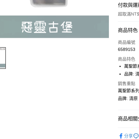
付款與運
超取滿NT$
付款方式
商品特色
信用卡一
商品編號
6589153
超商取貨
商品特色
Apple Pay
萬聖節
品牌: 
街口支付
銷售重點
悠遊付
萬聖節系列
品牌: 清原
運送方式
商品相關分
全家取貨
每筆NT$6
UV膠材料
分享
付款後全