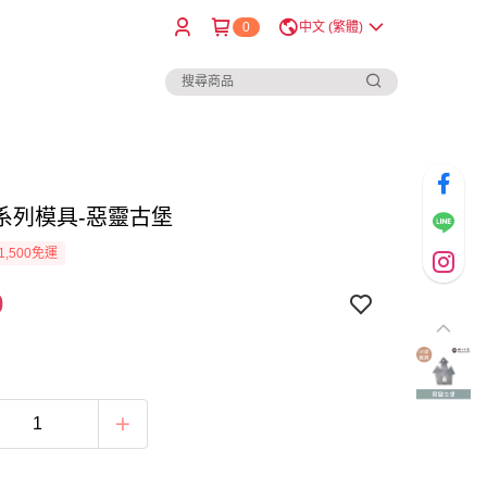
0
中文 (繁體)
系列模具-惡靈古堡
1,500免運
0