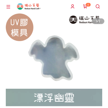
0
1
/
1