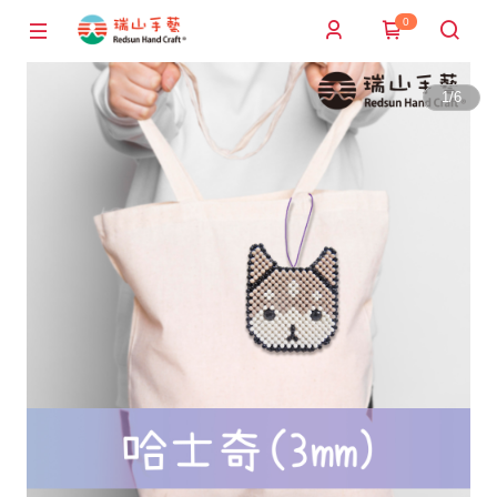
0
1
/
6