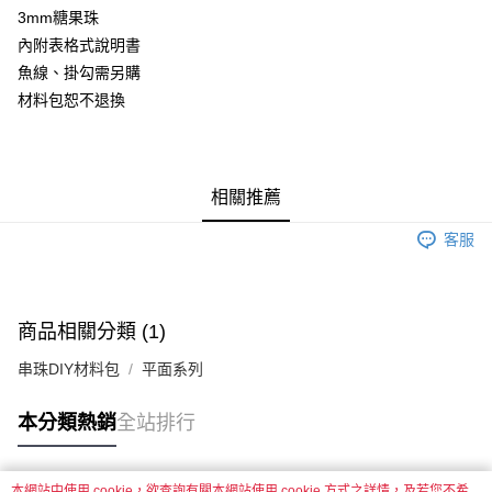
街口支付
3mm糖果珠
內附表格式說明書
悠遊付
魚線、掛勾需另購
材料包恕不退換
運送方式
全家取貨付款
每筆NT$60，滿NT$1,500(含以上)免運費
相關推薦
付款後全家取貨
客服
每筆NT$60，滿NT$1,500(含以上)免運費
7-11取貨付款
每筆NT$60，滿NT$1,500(含以上)免運費
商品相關分類 (1)
付款後7-11取貨
串珠DIY材料包
平面系列
每筆NT$60，滿NT$1,500(含以上)免運費
本分類熱銷
全站排行
宅配 新竹物流
每筆NT$130，滿NT$2,000(含以上)免運費
本網站中使用 cookie，欲查詢有關本網站使用 cookie 方式之詳情，及若您不希