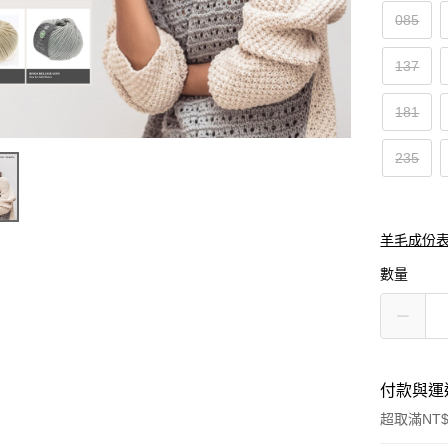
085
137
181
235
羊毛成份
數量
付款與運
超取滿NT$