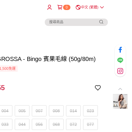
0
中文 (繁體)
GROSSA - Bingo 賓果毛線 (50g/80m)
1,500免運
55
004
005
007
008
014
023
033
044
056
068
072
077