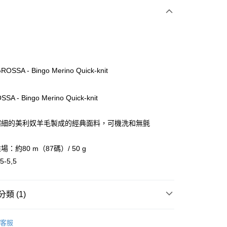
次付款
付款
ROSSA - Bingo Merino Quick-knit
SA - Bingo Merino Quick-knit
超細的美利奴羊毛製成的經典面料，可機洗和無氈
：約80 m（87碼）/ 50 g
付款
-5,5
0，滿NT$1,500(含以上)免運費
家取貨
類 (1)
0，滿NT$1,500(含以上)免運費
 GROSSA 毛線
Bingo 賓果毛線
付款
客服