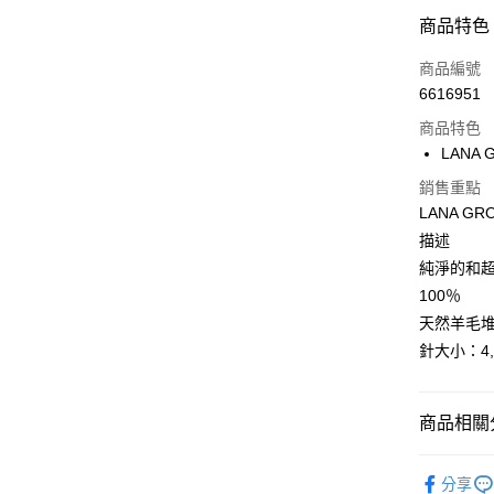
付款方式
商品特色
信用卡一
商品編號
6616951
超商取貨
商品特色
Apple Pay
LANA G
街口支付
銷售重點
LANA GROS
悠遊付
描述
純淨的和
100％
運送方式
天然羊毛堆場
全家取貨
針大小：4,5
每筆NT$6
付款後全
商品相關分
每筆NT$6
歐洲 LANA
7-11取貨
分享