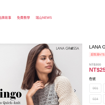
品牌故事
免費教學
瑞山NEWS
LANA 
超取滿NT$
NT$300
NT$2
色號
001
024