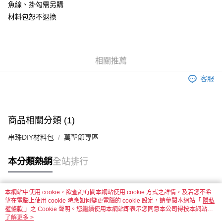
魚線、掛勾需另購
材料包恕不退換
運送方式
全家取貨付款
每筆NT$60，滿NT$1,500(含以上)免運費
相關推薦
付款後全家取貨
客服
每筆NT$60，滿NT$1,500(含以上)免運費
7-11取貨付款
每筆NT$60，滿NT$1,500(含以上)免運費
商品相關分類 (1)
付款後7-11取貨
串珠DIY材料包
萬聖節專區
每筆NT$60，滿NT$1,500(含以上)免運費
本分類熱銷
全站排行
宅配 新竹物流
每筆NT$130，滿NT$2,000(含以上)免運費
本網站中使用 cookie，欲查詢有關本網站使用 cookie 方式之詳情，及若您不希
付款後門市自取
熱門標籤
望在電腦上使用 cookie 時應如何變更電腦的 cookie 設定，請參閱本網站「
隱私
免運費
權條款
」之 Cookie 聲明。您繼續使用本網站即表示您同意本公司得按本網站使
用條款之 Cookie 聲明使用 cookie。
了解更多 >