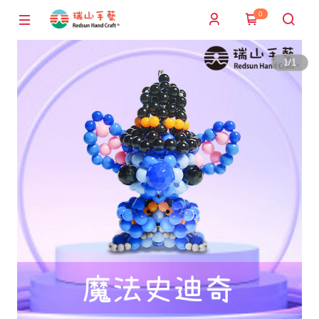
0
1
/
1