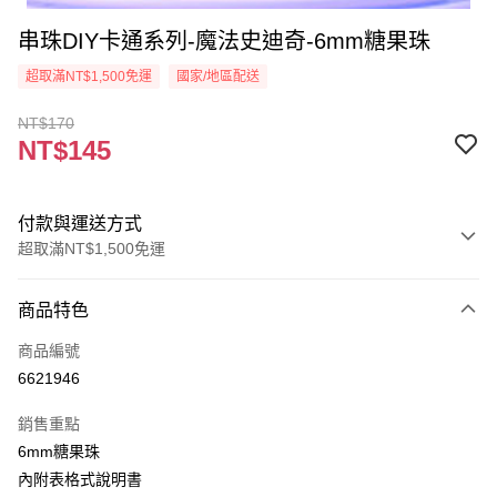
串珠DIY卡通系列-魔法史迪奇-6mm糖果珠
超取滿NT$1,500免運
國家/地區配送
NT$170
NT$145
付款與運送方式
超取滿NT$1,500免運
付款方式
商品特色
信用卡一次付款
商品編號
超商取貨付款
6621946
Apple Pay
銷售重點
街口支付
6mm糖果珠
內附表格式說明書
悠遊付